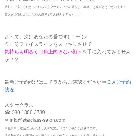
撮影にご協力くださっているスタクラメンバーの皆さま、本当にありがとうございます！
皆さまの優しさはもはや天使です♡大好きすぎます！！！
さ～て、次はあなたの番です( ｀ー´)ノ
今こそフェイスラインをスッキリさせて
気持ちも明るく口角上向きな小顔♬
を手に入れてみません
か？？
最新ご予約状況はコチラからご確認ください⇒
６月ご予約
状況
スタークラス
☎ 080-1386-3739
✉ info@starclass-salon.com
※施術中は電話に出られませんので繋がりにくい事が予想されます。
後程折り返しお電話させて頂きますので伝言メッセージをお願い致します。