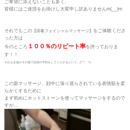
ご希望に添えないことも多く、
皆様にはご迷惑をお掛けし大変申し訳ありませんm(__)m
それでもこの
をご体験くださ
【排毒フェイシャルマッサージ】
った方は
１００％のリピート率
今のところ
を誇っておりま
す！！
それも全員がその場で次回の予約をしてくださるという…(*´▽｀*)
この新マッサージ、顔中に張り巡らされている表情筋を柔
らかくするために
まず初めにホットストーンを使ってマッサージをするので
すが…