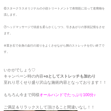
⑥スタークラスオリジナルの小顔トリートメントで表情筋に沿って老廃物を
流します。
⑦ヘッドマッサージで頭皮を柔らかくしつつ、引きあがりの形状記憶をさせ
ます。
⑧置き石で全身の血行の巡りをよくさせながら脚のストレッチを行い終了で
す。
いかがでしょう♡
キャンペーン時の内容
+αとしてストレッチも加わり
至れり尽くせり盛り沢山な施術内容となっております！！
もちろん今まで同様
オールハンドでたっぷり100分♪
ご満足＆リラックスして頂けること間違いなし！！