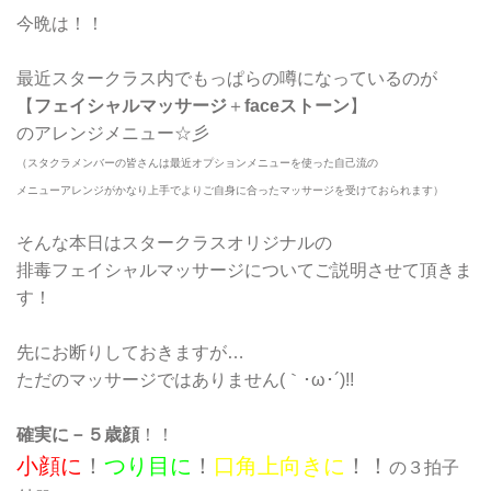
今晩は！！
最近スタークラス内でもっぱらの噂になっているのが
【
フェイシャルマッサージ
＋
faceストーン
】
のアレンジメニュー☆彡
（スタクラメンバーの皆さんは最近オプションメニューを使った自己流の
メニューアレンジがかなり上手でよりご自身に合ったマッサージを受けておられます）
そんな本日はスタークラスオリジナルの
排毒フェイシャルマッサージについてご説明させて頂きま
す！
先にお断りしておきますが…
ただのマッサージではありません(｀･ω･´)!!
確実に－５歳顔
！！
小顔に
！
つり目に
！
口角上向きに
！！
の３拍子