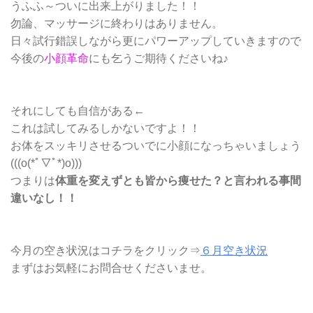
うふふ～ついに出来上がりました！！
勿論、マッサージに終わりはありません。
日々試行錯誤しながら更にパワーアップしていきますので
今後の
小顔革命
にも乞うご期待くださいね♪
それにしても自信がある←
これは試してみるしかないですよ！！
お体をスッキリさせるついでに小顔になっちゃいましょう
(((o(*ﾟ▽ﾟ*)o)))
つまりは
体重を変えずとも皆から痩せた？と言われる事間
違いなし！！
今月の空き状況はコチラをクリック⇒
６月空き状況
まずはお気軽にお問合せくださいませ。