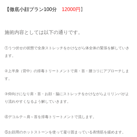
【徹底小顔プラン
100分
12000円
】
施術内容としては以下の通りです。
①うつ伏せの状態で全身ストレッチをかけながら体全体の緊張を解していき
ます。
②上半身（背中）の排毒トリートメントで肩・首・腰コリにアプローチしま
す。
③仰向けになり肩・首・お顔・脇にストレッチをかけながらよりリンパがよ
り流れやすくなるよう解していきます。
④デコルテ～肩～首を排毒トリートメントで流します。
⑤お顔用のホットストーンを使って凝り固まっている表情筋を緩めます。