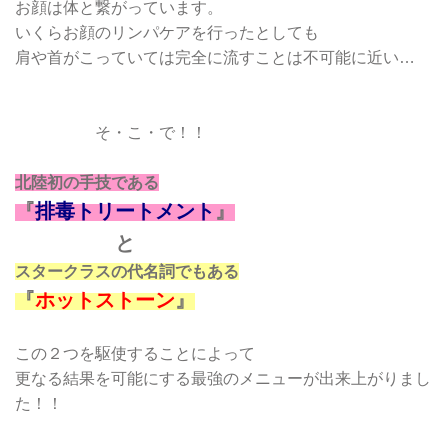
お顔は体と繋がっています。
いくらお顔のリンパケアを行ったとしても
肩や首がこっていては完全に流すことは不可能に近い…
そ・こ・で！！
北陸初の手技である
『
排毒トリートメント
』
と
スタークラスの代名詞でもある
『
ホットストーン
』
この２つを駆使することによって
更なる結果を可能にする最強のメニューが出来上がりまし
た！！