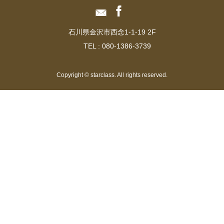
石川県金沢市西念1-1-19 2F
TEL :
080-1386-3739
Copyright © starclass. All rights reserved.