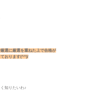
/
で厳選に厳選を重ねた上で合格が
ります(^^)/
く知りたいわ♪