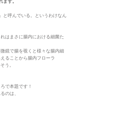
れます。
」と呼んでいる。というわけなん
これはまさに腸内における細菌た
顕微鏡で腸を覗くと様々な腸内細
みえることから腸内フローラ
たそう。
ころで本題です！
れるのは、