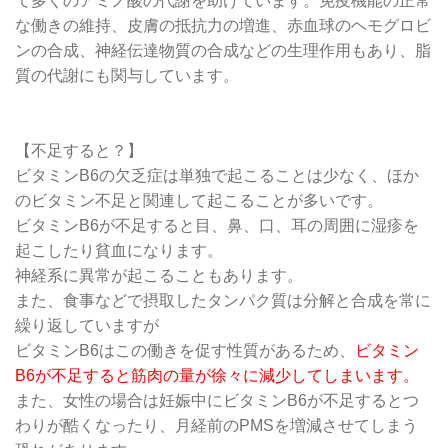
て多くのアミノ酸の代謝を助けています。免疫機能の正常
な働きの維持、皮膚の抵抗力の増進、赤血球のヘモグロビ
ンの合成、神経伝達物質の合成などの生理作用もあり、脂
質の代謝にも関与しています。
【不足すると？】
ビタミンB6の欠乏症は単独で起こることは少なく、ほか
のビタミン不足と関連して起こることが多いです。
ビタミンB6が不足すると目、鼻、口、耳の周囲に湿疹を
起こしたり貧血になります。
神経系に異常が起こることもあります。
また、食事などで摂取したタンパク質は分解と合成を常に
繰り返していますが
ビタミンB6はこの働きを促す性質があるため、
ビタミン
B6が不足すると筋肉の量が徐々に減少してしまいます。
また、女性の場合は妊娠中にビタミンB6が不足するとつ
わりが酷くなったり、月経前のPMSを増減させてしまう