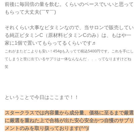
前後に毎回倍の量を飲む。くらいのペースでいいと思って
もらって大丈夫(￣∇￣)
それくらい大事なビタミンなので、当サロンで販売してい
る純正ビタミンC（原材料ビタミンCのみ）は、もはや一
家に1個で置いてもらってるくらいです♬
これがまたどこよりも安い！454gも入ってて税込5400円です。これを手にし
てしまうと世に出ているサプリは一体なんなんだ．．．ってなりますけどね
笑
ということで今日はここまで！！
スタークラスでは内容量から成分量、価格に至るまで厳選
に厳選を重ねた上で合格が出た安心安全かつ自慢のサプリ
メントのみを取り扱っております(^^)/