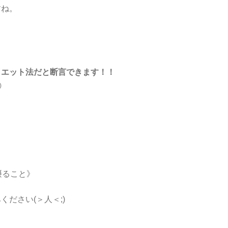
すね。
イエット法だと断言できます！！
)
摂ること》
ださい(＞人＜;)