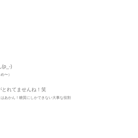
_-)
多め〜）
がとれてませんね！笑
日はあかん！糖質にしかできない大事な役割