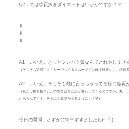
Q2：では糖質抜きダイエットはいかがですか？？
⬇︎
⬇︎
⬇︎
A1：いいえ。きっとタンパク質なんてとれやしません(p
（そもそも家庭用ミキサーでつくるスムージではほぼ酵素なし。糖質
A2：いいえ。そもそも既に言っちゃってる様に糖質
（夜だけ糖質抜きとかの場合はまた話が変わってくるのですが、丸一
があるんです！！鼻毛にも意味があるように！！笑）
今日の質問、さすがに簡単すぎましたね(^_^;)