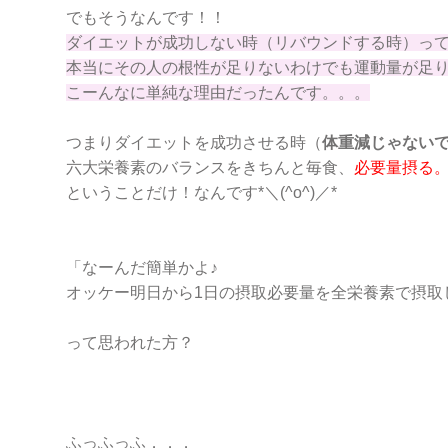
でもそうなんです！！
ダイエットが成功しない時（リバウンドする時）っ
本当にその人の根性が足りないわけでも運動量が足
こーんなに単純な理由だったんです。。。
つまりダイエットを成功させる時（
体重減じゃない
六大栄養素のバランスをきちんと毎食、
必要量摂る
ということだけ！なんです*＼(^o^)／*
「なーんだ簡単かよ♪
オッケー明日から1日の摂取必要量を全栄養素で摂取して
って思われた方？
ふっふっふ．．．