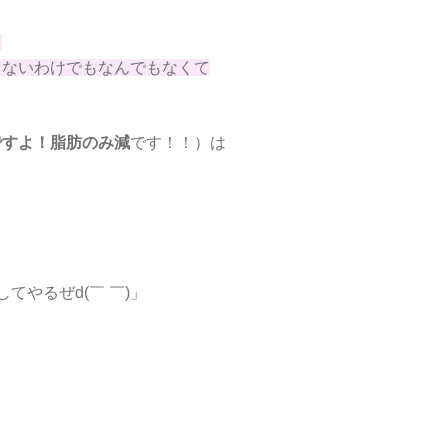
て
りないわけでもなんでもなくて
ですよ！脂肪のみ減
です！！）は
。
やるぜd(￣ ￣)」