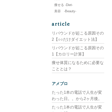
痩せる -Diet-
美容 -Beauty-
リバウンドが起こる原因その
2【○○だけダイエット法】
リバウンドが起こる原因その
1【カロリー計算】
痩せ体質になるために必要な
こととは？
アメブロ
たった1本の電話で人生が変
わった日。。から2ヶ月後。
たった1本の電話で人生が変