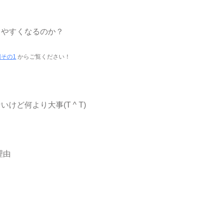
しやすくなるのか？
その1
からご覧ください！
ど何より大事(T ^ T)
理由