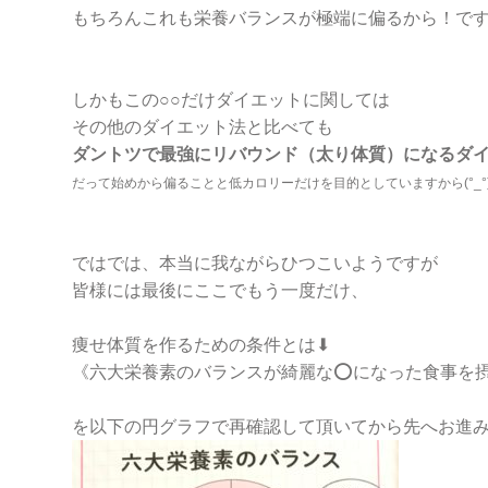
もちろんこれも
栄養バランスが極端に偏るから！
で
しかもこの○○だけダイエットに関しては
その他のダイエット法と比べても
ダントツで最強にリバウンド（太り体質）になるダ
だって始めから偏ることと低カロリーだけを目的としていますから(°_°
ではでは、本当に我ながらひつこいようですが
皆様には最後にここでもう一度だけ、
痩せ体質を作るための条件とは⬇︎
《六大栄養素のバランスが綺麗な⭕️になった食事を
を以下の円グラフで再確認して頂いてから先へお進みく