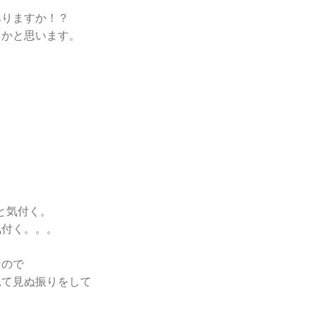
ありますか！？
るかと思います。
。
と気付く。
気付く。。。
なので
見て見ぬ振りをして