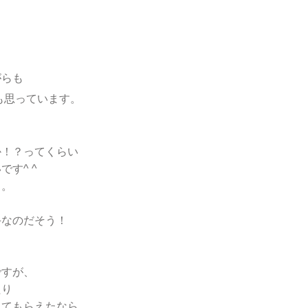
がらも
も思っています。
か！？ってくらい
す^ ^
。。
手なのだそう！
ですが、
たり
してもらえたなら、