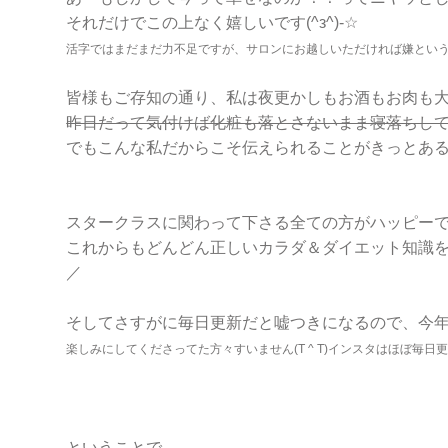
それだけでこの上なく嬉しいです(^з^)-☆
活字ではまだまだ力不足ですが、サロンにお越しいただければ嫌という
皆様もご存知の通り、私は夜更かしもお酒もお肉も
昨日だって気付けば化粧も落とさないまま寝落ちし
でもこんな私だからこそ伝えられることがきっとあ
スタークラスに関わって下さる全ての方がハッピー
これからもどんどん正しいカラダ＆ダイエット知識を更
／
そしてさすがに毎日更新だと嘘つきになるので、今
楽しみにしてくださってた方々すいません(T ^ T)
インスタはほぼ毎日更
ということで。。。