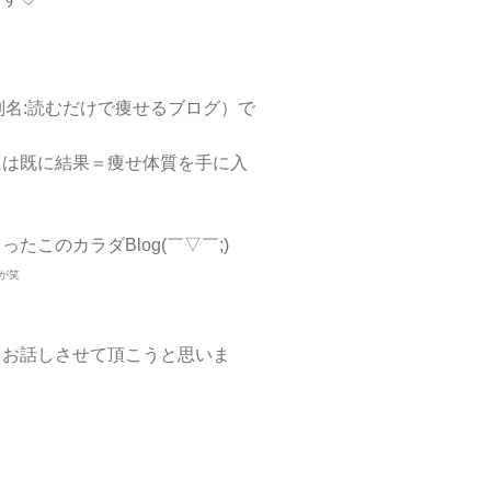
別名:読むだけで痩せるブログ）で
には既に結果＝痩せ体質を手に入
このカラダBlog(￣▽￣;)
が笑
てお話しさせて頂こうと思いま