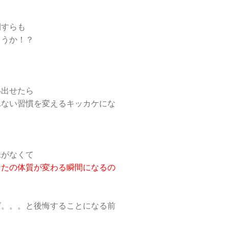
間すらも
ょうか！？
い出せたら
れない習慣を変えるキッカケにな
味がなくて
なたの体質が変わる瞬間になるの
ば。。。と後悔することになる前