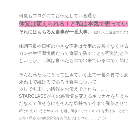
何度もブログにてお伝えしている通り
体質は変えられる！と私は本気で思ってい
それにはもちろん食事が一番大事。
（詳しくは過去ブログ
体調不良や日頃の小さな不調は食事の改善でなくせ
ガンや生活習慣病だって食事で防ぐことが可能だと
というか、（体は食べたもので出来ているので）防
そんな私たちにとって生きていく上で一番の要でも
死ぬまで続けるであろう食事について
少しでも正しい情報をお伝えできたら。。。
STARCLASSがその悪習慣を変えるキッカケを与え
だなんて偉そうにもそんな気持ちで今まで発信させ
※
その点でいうとサロンにお越し頂きトリートメントを受けることが
どね！私もその都度変化をお伝えできるので。。。(^-^)v