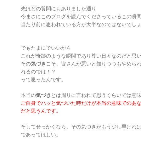
先ほどの質問にもありました通り
今まさにこのブログを読んでくださっているこの瞬
当たり前に思われている方が大半なのではないでし
でもたまにでいいから
これが奇跡のような瞬間であり尊い日々なのだと思
その
気づき
こそ、皆さんが悪いと知りつつもやめら
れるのでは！？
って思ったんです。
本当の
気づき
とは周りに言われて思うくらいでは意
ご自身でハッと気づいた時だけが本当の意味でのあ
だと思うんです。
そしてせっかくなら、その気づきがもう少し早けれ
であってほしい。