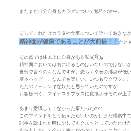
まだまだ自分自身もカラダについて勉強の途中。
そしてこれだけカラダや食事について語っておきな
精神面が健康であることが大前提！！
だと
その点では体以上に自身がある私٩( ᐛ )و
精神面においては右に出るものはいないのではない
自分で言うのもなんですが、恐らく幸せの沸点が低いで
基本ハッピー。なんでも楽しい。いつもワクワク。
ただのノーテンキな奴だと思っていたのですが
お客様曰く、マイナスをプラスに変換させるのが上
あまり意識してこなかった事だったので
このマインドをどう伝えたらいいのかはまだ模索中
記事を読まれた時に少しでもクスッとしていただけ
あ〜もしかして今って幸せなのか！！ってニヤッと