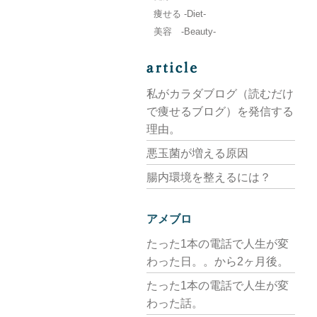
痩せる -Diet-
美容 -Beauty-
私がカラダブログ（読むだけ
で痩せるブログ）を発信する
理由。
悪玉菌が増える原因
腸内環境を整えるには？
アメブロ
たった1本の電話で人生が変
わった日。。から2ヶ月後。
たった1本の電話で人生が変
わった話。