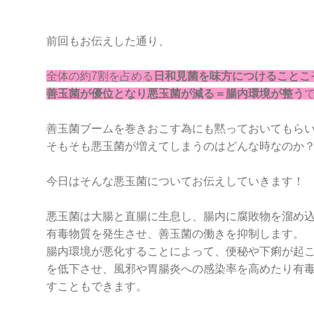
前回もお伝えした通り、
全体の約7割を占める
日和見菌を味方につけることこ
善玉菌が優位となり悪玉菌が減る＝腸内環境が整う
善玉菌ブームを巻きおこす為にも黙っておいてもら
そもそも悪玉菌が増えてしまうのはどんな時なのか
今日はそんな悪玉菌についてお伝えしていきます！
悪玉菌は大腸と直腸に生息し、腸内に腐敗物を溜め
有毒物質を発生させ、善玉菌の働きを抑制します。
腸内環境が悪化することによって、便秘や下痢が起
を低下させ、風邪や胃腸炎への感染率を高めたり有
すこともできます。