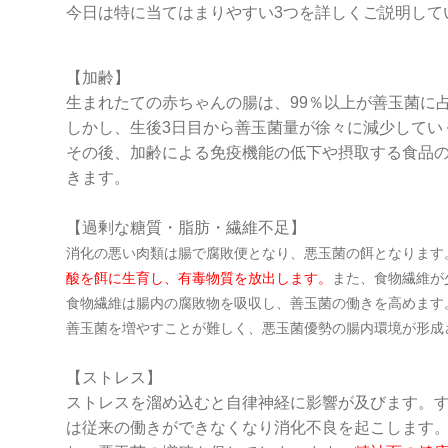
今日は特に当てはまりやすい3つを詳しくご説明して
【加齢】
生まれたての赤ちゃんの腸は、99％以上が善玉菌に
しかし、生後3日目から善玉菌量が徐々に減少していくこ
その後、加齢による免疫機能の低下や摂取する食品
きます。
【過剰な糖質・脂肪・繊維不足】
消化の悪い肉類は腸で腐敗便となり、悪玉菌の餌となります
酸を餌に生育し、有毒物質を放出します。
また、食物繊維が
食物繊維は腸内の腐敗物を吸収し、善玉菌の働きを高めます
善玉菌を増やす
ことが難しく、悪玉菌優勢の腸内環境が形成
【ストレス】
ストレスを溜め込むと自律神経に影響が及びます。
は従来の働きができなくなり消化不良を起こします