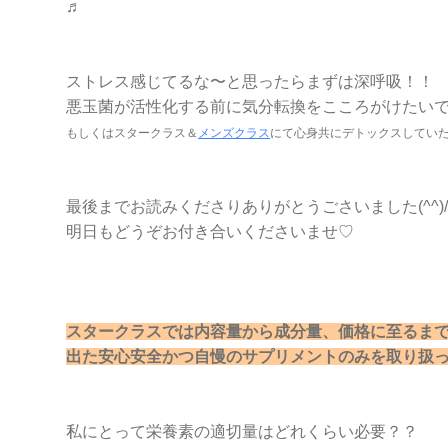
♬
ストレス感じてるな〜と思ったらまずは深呼吸！！
悪玉菌が活性化する前に気分転換をこころがけたい
もしくはスタークラス＆
メンズクラス
にて心身共にデトックスしていただく
最後までお読みくださりありがとうごさいました(^^)
明日もどうぞお付き合いくださいませ♡
スタークラスでは内容量から成分量、価格に至るま
出た安心安全かつ自慢のサプリメントのみを取り扱ってお
私にとって栄養素の適切量はどれくらい必要？？