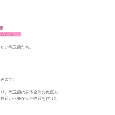
そ
でしたね！！
いたい悪玉菌たち。
？
込みます。
こり、悪玉菌は身体全体の免疫力
毒物質から発がん性物質を作り出