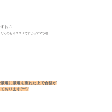
ですね♡
のもオススメですよ((o(^∇^)o))
/
で厳選に厳選を重ねた上で合格が
ります(^^)/