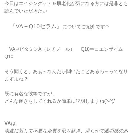
今日はエイジングケア＆肌老化が気になる方には是非とも
読んでいただきたい
『VA＋Q10セラム』
についてご紹介です✩
VA⇒ビタミンA（レチノール） Q10⇒コエンザイム
Q10
そう聞くと、あぁ～なんだか聞いたことあるわ～ってなり
ますよね？
既に有名な彼等ですが、
どんな働きをしてくれるか簡単に説明しますね(^-^)/
VA
は
表皮に対して不要な角質を取り除き、滑らかで透明感のあ