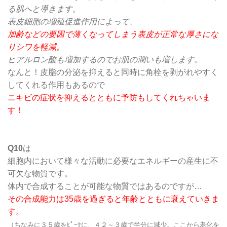
る肌へと導きます。
表皮細胞の増殖促進作用によって、
加齢などの要因で薄くなってしまう表皮が正常な厚さにな
りシワを軽減。
ヒアルロン酸も増加するのでお肌の潤いも増します。
なんと！皮脂の分泌を抑えると同時に角栓を剥がれやすく
してくれる作用もあるので
ニキビの症状を抑えるとともに予防もしてくれちゃいま
す！
Q10
は
細胞内において様々な活動に必要なエネルギーの産生に不
可欠な物質です。
体内で合成することが可能な物質ではあるのですが…
その合成能力は35歳を過ぎると年齢とともに衰えていきま
す。
（ちなみに３５歳をﾋﾟｰｸに、４２～３歳で半分に減少。ここから老化を