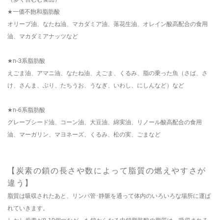
★一価不飽和脂肪酸
オリーブ油、なたね油、マカダミア油、落花生油、オレイン酸高配合の食用
油、マカダミアナッツなど
★n-3系脂肪酸
えごま油、アマニ油、なたね油、えごま、くるみ、脂の乗った魚（さば、さ
け、さんま、ぶり、たちうお、うなぎ、いわし、にしんなど）など
★n-6系脂肪酸
グレープシード油、コーン油、大豆油、綿実油、リノール酸高配合の食用
油、マーガリン、マヨネーズ、くるみ、松の実、ごまなど
【炭素の鎖の長さや数によって脂質の燃えやすさが
違う】
脂質は吸収されたあと、リンパ管･静脈を通って体内のいろいろな場所に運ば
れていきます。