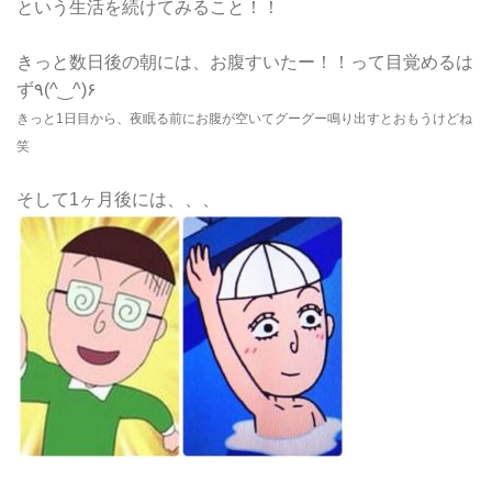
という生活を続けてみること！！
きっと数日後の朝には、お腹すいたー！！って目覚めるは
ず٩(^‿^)۶
きっと1日目から、夜眠る前にお腹が空いてグーグー鳴り出すとおもうけどね
笑
そして1ヶ月後には、、、