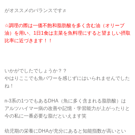
がオススメのバランスです♬
☆調理の際は一価不飽和脂肪酸を多く含む油（オリーブ
油）を用い、1日1食は主菜を魚料理にすると望ましい摂取
比率に近づきます！！
いかがでしたでしょうか？？
やはりここでも魚パワーを感じずにはいられませんでした
ね！
n-3系の1つでもあるDHA（魚に多く含まれる脂肪酸）は
アルツハイマー病の改善や記憶・学習能力が上がったりと
今の私に一番必要な脂だといえます笑
幼児期の栄養にDHAが充分にあると知能指数が高いとい