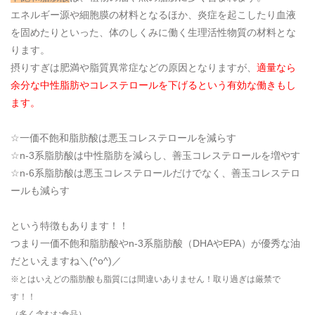
エネルギー源や細胞膜の材料となるほか、炎症を起こしたり血液
を固めたりといった、体のしくみに働く生理活性物質の材料とな
ります。
摂りすぎは肥満や脂質異常症などの原因となりますが、
適量なら
余分な中性脂肪やコレステロールを下げるという有効な働きもし
ます。
☆一価不飽和脂肪酸は悪玉コレステロールを減らす
☆n-3系脂肪酸は中性脂肪を減らし、善玉コレステロールを増やす
☆n-6系脂肪酸は悪玉コレステロールだけでなく、善玉コレステロ
ールも減らす
という特徴もあります！！
つまり一価不飽和脂肪酸やn-3系脂肪酸（DHAやEPA）が優秀な油
だといえますね＼(^o^)／
※とはいえどの脂肪酸も脂質には間違いありません！取り過ぎは厳禁で
す！！
（多く含むむ食品）