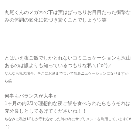
丸尾くんのメガネの下は実はぱっちりお目目だった衝撃な
みの体調の変化に気づき驚くことでしょう♡笑
とはいえ夜ご飯でしかとれないコミニュケーションも沢山
あるのは誰よりも知っているつもりな私＼(^o^)／
なんなら私の場合、そこにお酒までついて飲みニュケーションになりますか
ら笑
何事もバランスが大事♬
1ヶ月の内2/3で理想的な夜ご飯を食べられたらもうそれは
充分良しとしてあげてくださいね！！
ちなみに私は1/3しか守れなかった時の為にサプリメントを利用しています(´∀
｀)