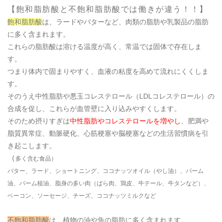
【飽和脂肪酸と不飽和脂肪酸では働きが違う！！】
飽和脂肪酸
は、ラードやバターなど、肉類の脂肪や乳製品の脂肪
に多く含まれます。
これらの脂肪酸は溶ける温度が高く、常温では固体で存在しま
す。
つまり体内で固まりやすく、血液の粘度を高めて流れにくくしま
す。
そのうえ中性脂肪や悪玉コレステロール（LDLコレステロール）の
合成を促し、これらが血管壁に入り込みやすくします。
そのため摂りすぎは
中性脂肪やコレステロールを増やし
、肥満や
脂質異常症、動脈硬化、心筋梗塞や脳梗塞などの生活習慣病を引
き起こします。
（
多く含む食品）
バター、ラード、ショートニング、ココナッツオイル（やし油）、パーム
油、パーム核油、脂身の多い肉（ばら肉、鶏皮、牛テール、牛タンなど）、
ベーコン、ソーセージ、チーズ、ココナッツミルクなど
不飽和脂肪酸
は、植物の油や魚の脂肪に多く含まれます。