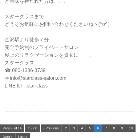
と興味を持たれた方は、、、
スタークラスまで
どうぞお気軽にお問い合わせくださいねヽ(^o^）
金沢駅より徒歩７分
完全予約制のプライベートサロン
極上のリラクゼーションを貴女に．．．
スタークラス
☎ 080-1386-3739
✉ info@starclass-salon.com
LINE ID star-class
Page 6 of 14
« First
‹ Previous
2
3
4
5
6
7
8
9
10
Next ›
Last »