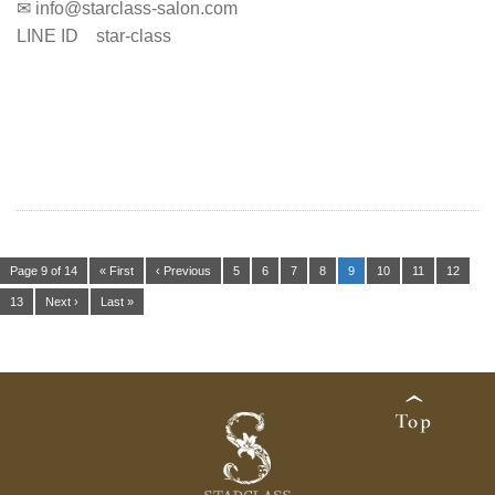
✉ info@starclass-salon.com
LINE ID star-class
Page 9 of 14
« First
‹ Previous
5
6
7
8
9
10
11
12
13
Next ›
Last »