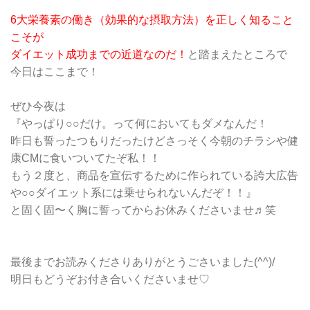
6大栄養素の働き（効果的な摂取方法）を正しく知ること
こそが
ダイエット成功までの近道なのだ！
と踏まえたところで
今日はここまで！
ぜひ今夜は
『やっぱり○○だけ。って何においてもダメなんだ！
昨日も誓ったつもりだったけどさっそく今朝のチラシや健
康CMに食いついてたぞ私！！
もう２度と、商品を宣伝するために作られている誇大広告
や○○ダイエット系には乗せられないんだぞ！！』
と固く固〜く胸に誓ってからお休みくださいませ♬笑
最後までお読みくださりありがとうごさいました(^^)/
明日もどうぞお付き合いくださいませ♡