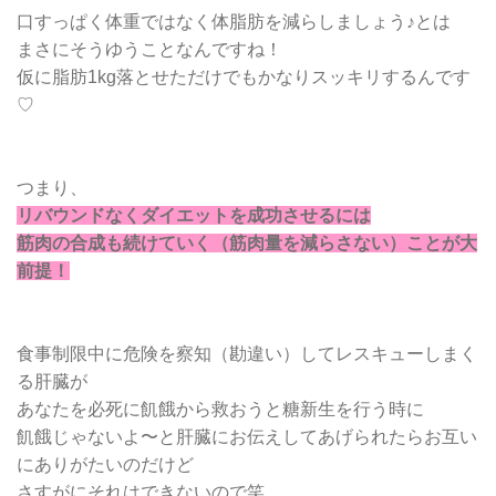
口すっぱく体重ではなく体脂肪を減らしましょう♪とは
まさにそうゆうことなんですね！
仮に脂肪1kg落とせただけでもかなりスッキリするんです
♡
つまり、
リバウンドなくダイエットを成功させるには
筋肉の合成も続けていく（筋肉量を減らさない）ことが大
前提！
食事制限中に危険を察知（勘違い）してレスキューしまく
る肝臓が
あなたを必死に飢餓から救おうと糖新生を行う時に
飢餓じゃないよ〜と肝臓にお伝えしてあげられたらお互い
にありがたいのだけど
さすがにそれはできないので笑