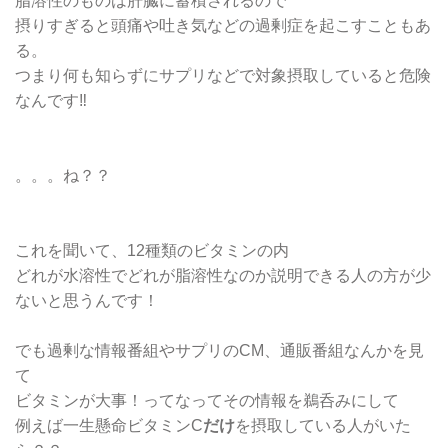
脂溶性のものは肝臓に蓄積されるので
摂りすぎると頭痛や吐き気などの過剰症を起こすこともあ
る。
つまり何も知らずにサプリなどで対象摂取していると危険
なんです‼︎
。。。ね？？
これを聞いて、12種類のビタミンの内
どれが水溶性でどれが脂溶性なのか説明できる人の方が少
ないと思うんです！
でも過剰な情報番組やサプリのCM、通販番組なんかを見
て
ビタミンが大事！ってなってその情報を鵜呑みにして
例えば一生懸命ビタミンC
だけ
を摂取している人がいた