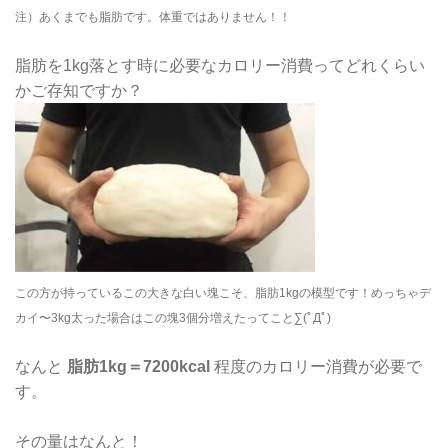
注）あくまでも脂肪です。体重ではありません！！
脂肪を1kg落とす時に必要なカロリー消費ってどれくらい
かご存知ですか？
この方が持っているこの大きな白い塊こそ、脂肪1kgの模型です！
めっちゃデ
カイ〜3kg太った場合はこの塊3個分増えたってこと∑(ﾟДﾟ)
なんと
脂肪1kg＝7200kcal
程度のカロリー消費が必要で
す。
その量はなんと！