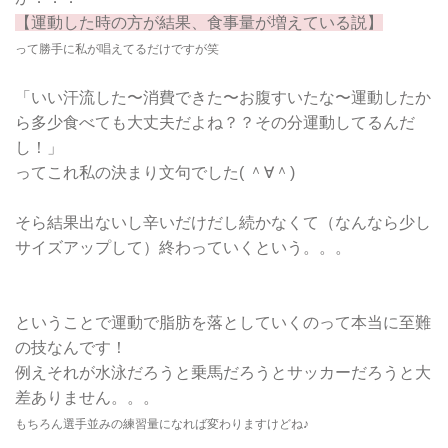
【運動した時の方が結果、食事量が増えている説】
って勝手に私が唱えてるだけですが笑
「いい汗流した〜消費できた〜お腹すいたな〜運動したか
ら多少食べても大丈夫だよね？？その分運動してるんだ
し！」
ってこれ私の決まり文句でした( ＾∀＾)
そら結果出ないし辛いだけだし続かなくて（なんなら少し
サイズアップして）終わっていくという。。。
ということで運動で脂肪を落としていくのって本当に至難
の技なんです！
例えそれが水泳だろうと乗馬だろうとサッカーだろうと大
差ありません。。。
もちろん選手並みの練習量になれば変わりますけどね♪