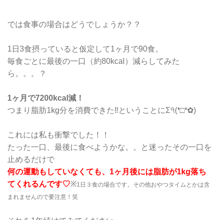
では食事の場合はどうでしょうか？？
1日3食摂っていると仮定して1ヶ月で90食。
毎食ごとに最後の一口（約80kcal）減らしてみた
ら。。。？
1ヶ月で7200kcal減！
つまり脂肪1kg分を消費できた‼︎ということにΣ੧(❛□❛✿)
これには私も衝撃でした！！
たった一口、最後に食べようかな。。と迷ったその一口を
止めるだけで
何の運動もしていなくても、1ヶ月後には脂肪が1kg落ち
てくれるんです♡
※
1日３食の場合です。その他おやつタイムとかは含
まれませんので要注意！笑